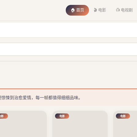
🏠 首页
🎬 电影
📺 电视剧
悬疑惊悚到治愈爱情，每一帧都值得细细品味。
电影
电影
电影