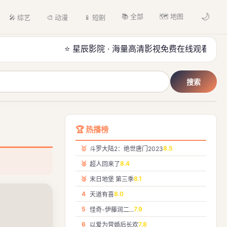
🌙
📚 全部
🗺️ 地图
🎤 综艺
🎨 动漫
📱 短剧
⭐ 星辰影院 · 海量高清影视免费在线观看 · 电影 · 电视剧 
搜索
›
🏆 热播榜
🥇
8.5
斗罗大陆2：绝世唐门2023
🥈
8.4
超人回来了
🥉
8.1
末日地堡 第三季
4
8.0
天道有喜
5
7.9
怪奇-伊藤润二...
6
7.8
以爱为营婚后长欢