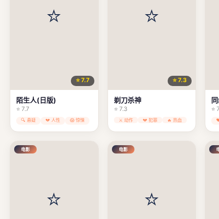
⭐ 7.7
⭐ 7.3
陌生人(日版)
剃刀杀神
同
⭐ 7.7
⭐ 7.3
⭐ 
🔍 悬疑
💔 人性
😱 惊悚
⚔️ 动作
💔 犯罪
🔥 热血
电影
电影