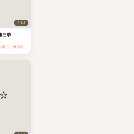
⭐ 8.1
第三季
💪 求生
💔 人性