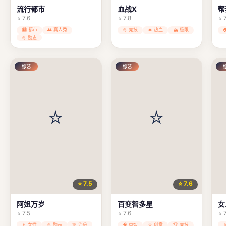
流行都市
血战X
帮
⭐ 7.6
⭐ 7.8
⭐ 
🏙️ 都市
👥 真人秀
💪 竞技
🔥 热血
🏔️ 极限
💪 励志
综艺
综艺
⭐ 7.5
⭐ 7.6
阿姐万岁
百变智多星
女
⭐ 7.5
⭐ 7.6
⭐ 
👩 女性
💪 励志
💚 治愈
🧠 益智
💡 创意
🏆 竞技