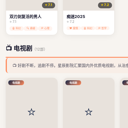
⭐ 7.1
⭐ 7.2
双刃剑复活的男人
痴迷2025
⭐ 7.1
⭐ 7.2
🤖 科幻
🔍 悬疑
💭 心理
❤️ 爱情
🤖 科幻
💭 哲学
📺 电视剧
（12部）
📺 好剧不断，追剧不停。星辰影院汇聚国内外优质电视剧，从
电视剧
电视剧