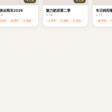
⭐ 7.4
⭐ 7.6
夜出租车2026
魅力航班第二季
冬日斜阳
7.4
⭐ 7.6
⭐ 7.7
👻 灵异
🚕 都市
🔍 悬疑
✈️ 职场
🔍 悬疑
💪 励志
🏠 家庭