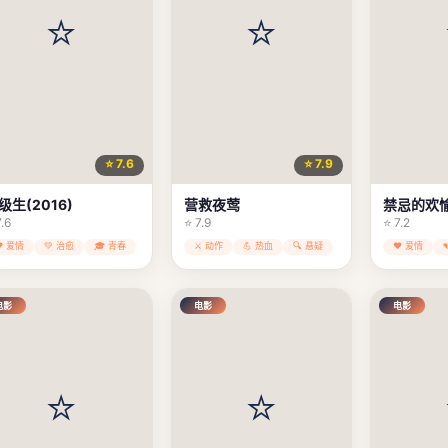
⭐ 7.6
⭐ 7.9
级生(2016)
营救夜莺
禁忌的欢
7.6
⭐ 7.9
⭐ 7.2
❤️ 爱情
💚 治愈
🎓 青春
⚔️ 动作
💪 热血
🔍 悬疑
❤️ 爱情
电影
电影
电影