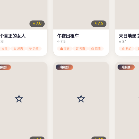
⭐ 7.6
⭐ 7.5
个真正的女人
午夜出租车
末日地堡 
7.6
⭐ 7.5
⭐ 8.1
👩 女性
💪 励志
💚 治愈
👻 灵异
🚕 都市
😱 惊悚
🤖 科幻
电视剧
电视剧
电视剧