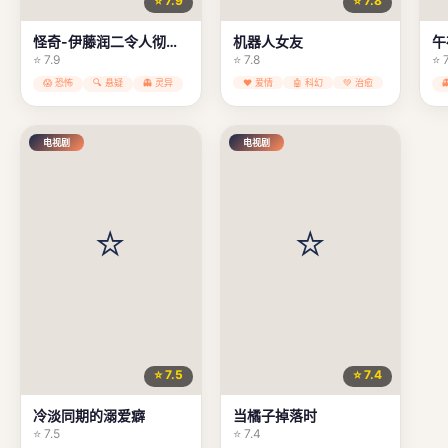
⭐ 7.9
⭐ 7.8
怪奇-伊藤润二令人彻夜难眠的奇异故事-
机器人女友
午
⭐ 7.9
⭐ 7.8
⭐ 
😱 恐怖
🔍 悬疑
👻 灵异
❤️ 爱情
🤖 科幻
💚 治愈
电视剧
电视剧
⭐ 7.5
⭐ 7.4
冷淡同期的溺爱癖
当橘子掉落时
⭐ 7.5
⭐ 7.4