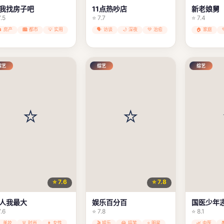
我找房子吧
11点热吵店
新老娘舅
7.5
⭐ 7.7
⭐ 7.4
🏠 房产
🏙️ 都市
💡 实用
🗣️ 访谈
🌙 深夜
💚 治愈
🏠 家庭
综艺
综艺
综艺
⭐ 7.6
⭐ 7.8
人我最大
娱乐百分百
国医少年志
7.6
⭐ 7.8
⭐ 8.1
💄 美妆
👗 时尚
👩 女性
🎬 娱乐
😂 搞笑
⭐ 明星
🌿 中医