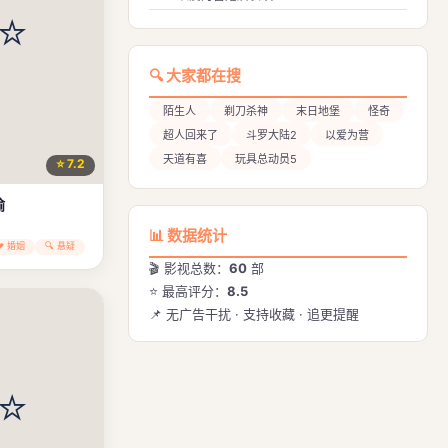
🔍 大家都在搜
陌生人
剃刀杀神
末日地堡
怪奇
超人回来了
斗罗大陆2
以爱为营
天道有喜
玩具总动员5
⭐ 7.2
愉
📊 数据统计
💔 婚姻
🔍 悬疑
🎬 影视总数：
60
部
⭐ 最高评分：
8.5
📌 无广告干扰 · 支持收藏 · 追更提醒