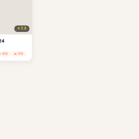
⭐ 7.3
24
🔍 悬疑
🌊 惊悚