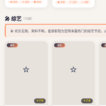
❤️ 爱情
💕 甜宠
🏢 职场
🏠 家庭
💚 治愈
🍊 温情
🎤 综艺
（12部）
🎤 欢乐无限，笑料不断。星辰影院为您带来最热门的综艺节目
综艺
综艺
⭐ 7.6
⭐ 7.8