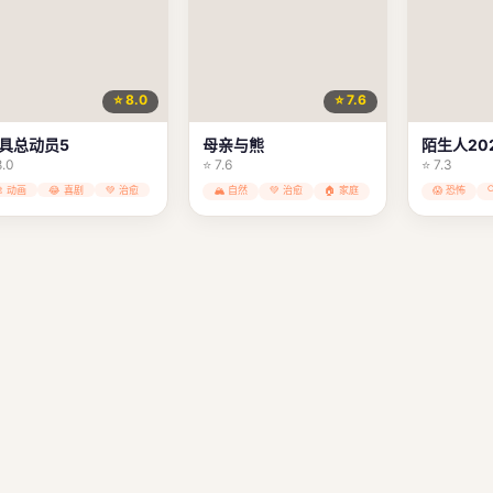
⭐ 8.0
⭐ 7.6
具总动员5
母亲与熊
陌生人20
8.0
⭐ 7.6
⭐ 7.3
🎨 动画
😂 喜剧
💚 治愈
🏔️ 自然
💚 治愈
🏠 家庭
😱 恐怖