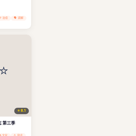
💚 治愈
🗣️ 调解
⭐ 8.1
 第三季
📚 文化
💪 励志