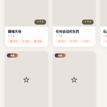
⭐ 7.5
⭐ 7.4
摄魂天母
任何会动的东西
玩
⭐ 7.5
⭐ 7.4
⭐ 
👻 灵异
💚 治愈
🏠 家庭
🤖 科幻
💭 哲学
⚔️ 反抗
电影
电影